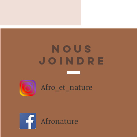
Nous
joindre
Afro_et_nature
Afronature