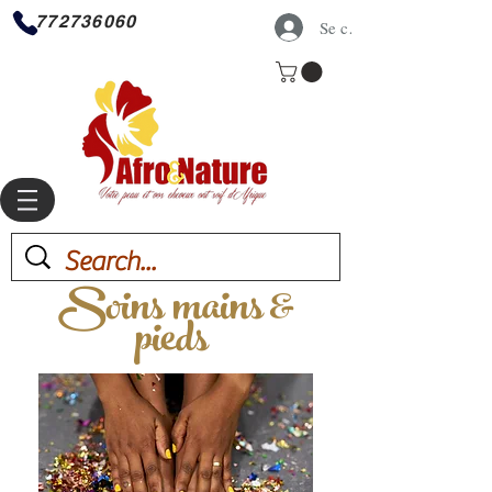
772736060
Se connecter
Soins mains &
pieds