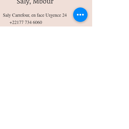
Saly, Mbour
Saly Carrefour, en face Urgence 24
+22177 734 6060
Liberté 6, Dakar
À coté terminal P9
+22178 598 1919
Ngaparou, Mbour
A 500m du rond point
Ngaparou,direction
Ngering