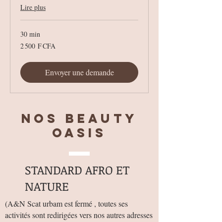
Lire plus
30 min
2 500
2 500 F CFA
francs
CFA
(BCEAO)
Envoyer une demande
Nos BEAUTY
OASIS
STANDARD AFRO ET
NATURE
(
A&N Scat urbam est fermé , toutes ses
activités sont redirigées vers nos autres adresses