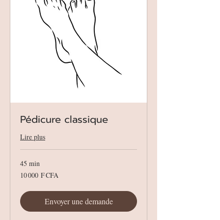
Pédicure classique
Lire plus
45 min
10 000
10 000 F CFA
francs
CFA
(BCEAO)
Envoyer une demande