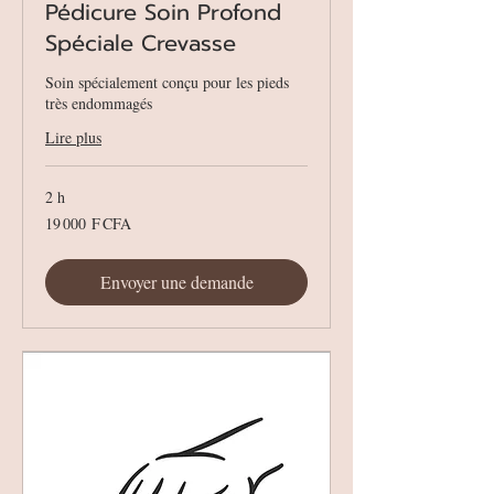
Pédicure Soin Profond
Spéciale Crevasse
Soin spécialement conçu pour les pieds
très endommagés
Lire plus
2 h
19 000
19 000 F CFA
francs
CFA
(BCEAO)
Envoyer une demande