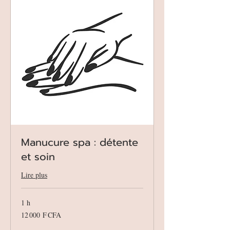
Manucure spa : détente
et soin
Lire plus
1 h
12 000
12 000 F CFA
francs
CFA
(BCEAO)