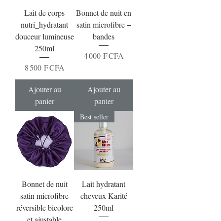
Lait de corps
Bonnet de nuit en
nutri_hydratant
satin microfibre +
douceur lumineuse
bandes
250ml
Prix
4 000 F CFA
Prix
8 500 F CFA
Ajouter au
Ajouter au
panier
panier
Best seller
Bonnet de nuit
Lait hydratant
satin microfibre
cheveux Karité
réversible bicolore
250ml
et ajustable