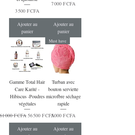
Prix
7 000 F CFA
Prix
3 500 F CFA
Ajouter au
Ajouter au
panier
panier
Must have
Gamme Total Hair
Turban avec
Care Karité -
bouton serviette
Hibiscus -Poudres
microfbre séchage
végétales
rapide
Prix original
Prix promotionnel
Prix
61 000 F CFA
56 500 F CFA
5 000 F CFA
Ajouter au
Ajouter au