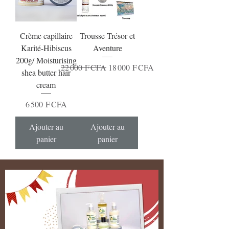
Crème capillaire
Trousse Trésor et
Karité-Hibiscus
Aventure
200g/ Moisturising
Prix original
Prix promotionnel
22 000 F CFA
18 000 F CFA
shea butter hair
cream
Prix
6 500 F CFA
Ajouter au
Ajouter au
panier
panier