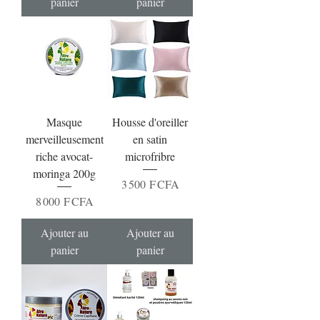
panier
panier
Masque
Housse d'oreiller
merveilleusement
en satin
riche avocat-
microfribre
moringa 200g
Prix
3 500 F CFA
Prix
8 000 F CFA
Ajouter au
Ajouter au
panier
panier