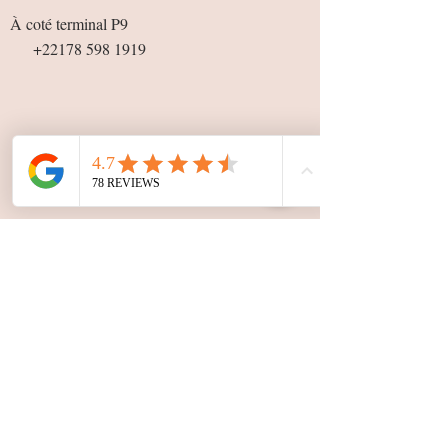
À coté terminal P9
+22178 598 1919
Ngaparou, Mbour
A 500m du rond point
Ngaparou,direction
Ngering
+22178 189 6060
Nos