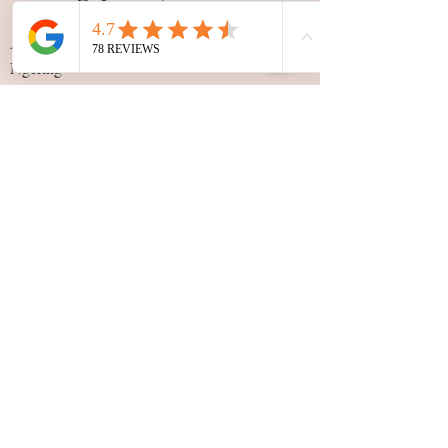
A 500m du rond point
Ngaparou,direction
Ngering
+22178 189 6060
Nos
horaires
Lundi 09:30 - 19:30
Mardi 09:30 - 19:30
Mercredi 09:30 - 19:30
Jeudi 09:30 - 19:30