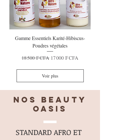
Gamme Essentiels Karité-Hibiscus-
Poudres végétales
Prix original
Prix promotionnel
18 500 F CFA
17 000 F CFA
Voir plus
Nos BEAUTY
OASIS
STANDARD AFRO ET