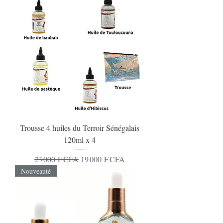
Trousse 4 huiles du Terroir Sénégalais
120ml x 4
Prix original
Prix promotionnel
23 000 F CFA
19 000 F CFA
Nouveauté