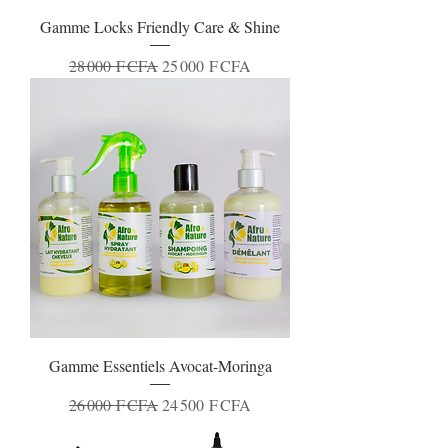
Gamme Locks Friendly Care & Shine
Prix original
Prix promotionnel
28 000 F CFA
25 000 F CFA
Gamme Essentiels Avocat-Moringa
Prix original
Prix promotionnel
26 000 F CFA
24 500 F CFA