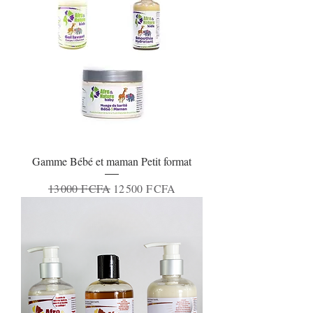
Gamme Bébé et maman Petit format
Prix original
Prix promotionnel
13 000 F CFA
12 500 F CFA