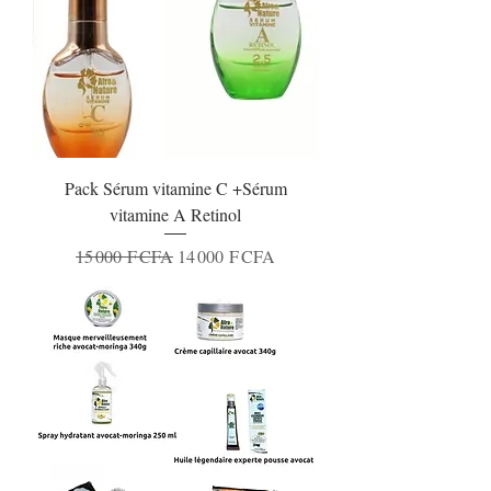
Pack Sérum vitamine C +Sérum
vitamine A Retinol
Prix original
Prix promotionnel
15 000 F CFA
14 000 F CFA