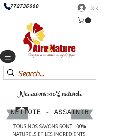
772736060
Se connecter
Nos savons 100% naturels
NETTOIE - ASSAINIR
TOUS NOS SAVONS SONT 100%
NATURELS ET LES INGREDIENTS