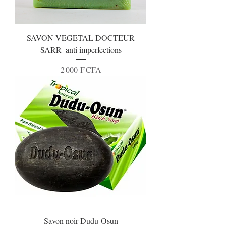
SAVON VEGETAL DOCTEUR
SARR- anti imperfections
Prix
2 000 F CFA
Savon noir Dudu-Osun