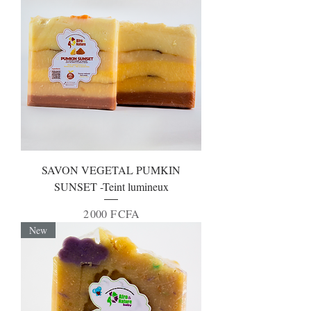
SAVON VEGETAL PUMKIN
SUNSET -Teint lumineux
Prix
2 000 F CFA
New