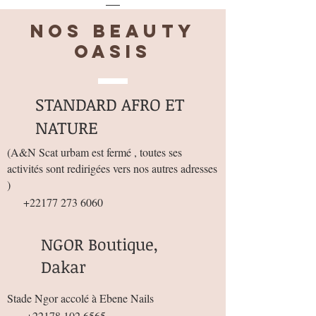
Prix
1 000 F CFA
Nos BEAUTY
OASIS
STANDARD AFRO ET
NATURE
(
A&N Scat urbam est fermé , toutes ses
activités sont redirigées vers nos autres adresses
)
+22177 273 6060
NGOR Boutique,
Dakar
Stade Ngor accolé à Ebene Nails
+22178 102 6565