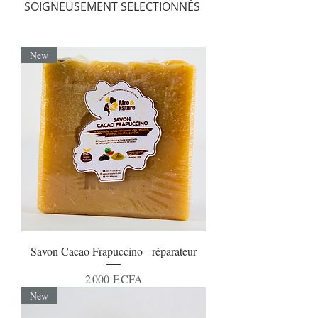
SOIGNEUSEMENT SELECTIONNÉS
New
Savon Cacao Frapuccino - réparateur
Prix
2 000 F CFA
New