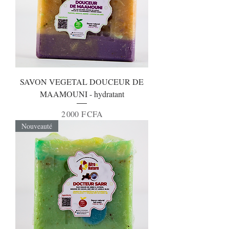
SAVON VEGETAL DOUCEUR DE
MAAMOUNI - hydratant
Prix
2 000 F CFA
Nouveauté