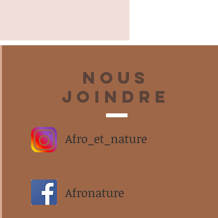
Nous
joindre
Afro_et_nature
Afronature