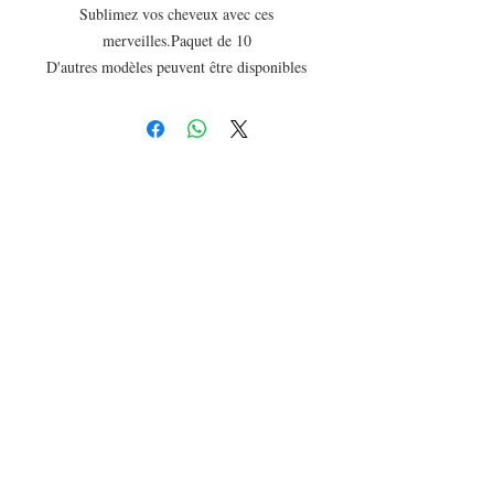
Sublimez vos cheveux avec ces
merveilles.Paquet de 10
D'autres modèles peuvent être disponibles
en boutique, contactez nous sur WhatsApp
pour avoir un aperçu des stocks
📍 A&N Scat Urbam Alignement
Koromack Faye , rue Uno Liberté 6 allant
vers grand Yoff.
7j/7 09h30-19h30
📞77 273 60 60
📍 A&N Ngor
Stade de Ngor accolé à Ebene Nails
7j/7 9h30 -19h30
📞78 102 65 65
📍A&N Saly
En face Urgence 24
7j/7 9h30-19h30
📞77 734 60 60