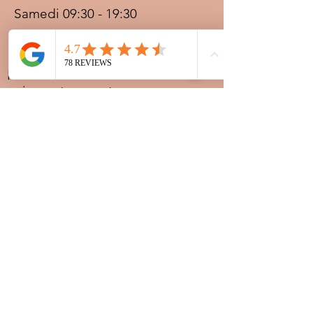
Samedi 09:30 - 19:30
Dimanche 09:30 - 19:30
Prestations sur rdv avec
paiement acompte
Ouvert les jours fériés
Nocturnes spéciales Korité et
Tabaski: 09h30 au dernier
rendez-vous
Nous