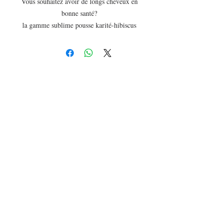
Vous souhaitez avoir de longs cheveux en
bonne santé?
la gamme sublime pousse karité-hibiscus
de Afro&Nature est faite pour vous.
Ce pack a prix réduit comprend :
* Masque Merveilleusement Riche 340g
Excellent soin qui répare en profondeur
*Crème capillaire 340g : Apporte du
volume à vos cheveux, stop la casse et
hydrate.
*Huile de croissance accélératice de
pousse spéciale bain d'huile : favorise la
pousse des cheveux, lutte contre
l'alopécie, fortifie
*Bonnet en satin microfibre: maintien
l'hydratation et protège les cheveux
pendant la nuit.
Ou
*Brosse démêlante anti noeuds et casse.