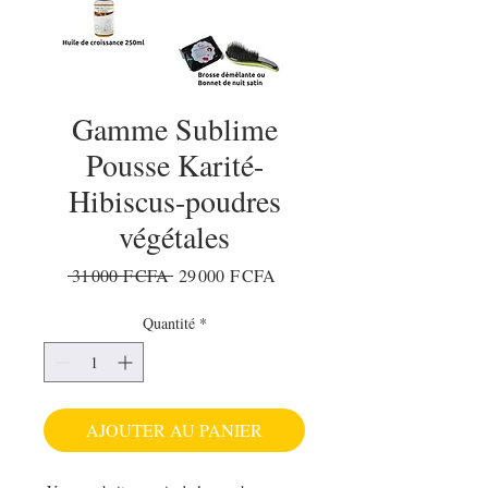
Gamme Sublime
Pousse Karité-
Hibiscus-poudres
végétales
Prix original
Prix promotionnel
 31 000 F CFA 
29 000 F CFA
Quantité
*
AJOUTER AU PANIER