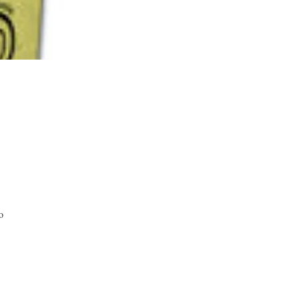
o
 du
.