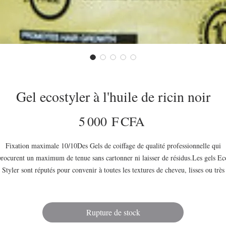
Gel ecostyler à l'huile de ricin noir
Prix
5 000 F CFA
Fixation maximale 10/10Des Gels de coiffage de qualité professionnelle qui
procurent un maximum de tenue sans cartonner ni laisser de résidus.Les gels Ec
Styler sont réputés pour convenir à toutes les textures de cheveu, lisses ou très
épus. Les produits sont sans alcool.Les formules sont hydratantes, respectueuses
cuir chevelu et contiennent un filtre UV pour la protection des cheveux au soleil
Rupture de stock