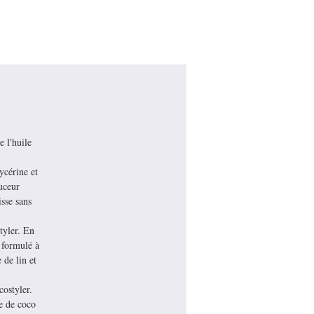
e l'huile
ycérine et
uceur
isse sans
tyler. En
t formulé à
 de lin et
costyler.
le de coco