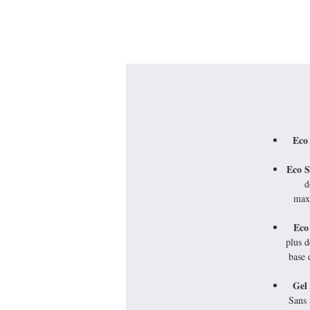
Eco 
Eco S
d
maxi
Eco
plus d
base 
Gel 
Sans 