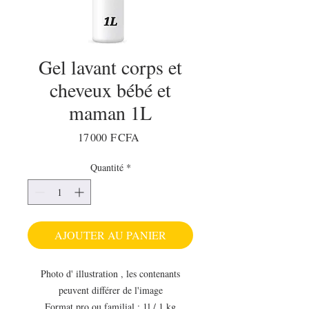
Gel lavant corps et
cheveux bébé et
maman 1L
Prix
17 000 F CFA
Quantité
*
AJOUTER AU PANIER
Photo d' illustration , les contenants
peuvent différer de l'image
Format pro ou familial : 1l / 1 kg