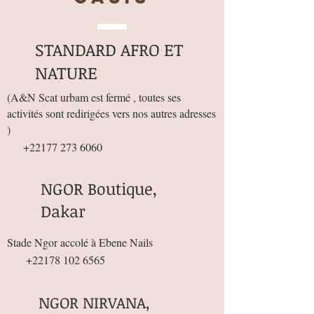
acids * Softening, it restores elasticity and
comfort to the skin * Softening * Healing
STANDARD AFRO ET
* Stimulates hair growth * Reduces split
ends * restores shine, volume and vitality
NATURE
to damaged hair
(
A&N Scat urbam est fermé , toutes ses
🍁Capacity: 120ml
activités sont redirigées vers nos autres adresses
🍁Country of origin : Senegal
)
+22177 273 6060
NGOR Boutique,
Dakar
Stade Ngor accolé à Ebene Nails
+22178 102 6565
NGOR NIRVANA,