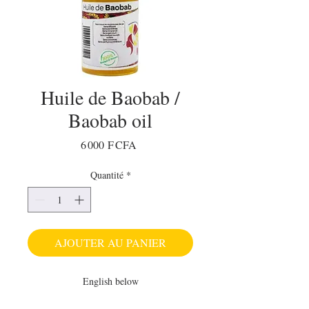
Huile de Baobab /
Baobab oil
Prix
6 000 F CFA
Quantité
*
AJOUTER AU PANIER
English below