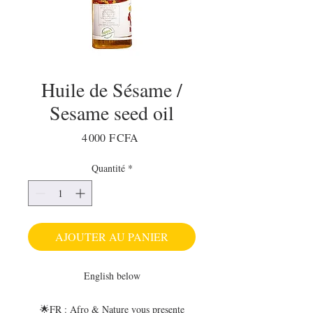
Huile de Sésame /
Sesame seed oil
Prix
4 000 F CFA
Quantité
*
AJOUTER AU PANIER
English below
🌟FR : Afro & Nature vous presente