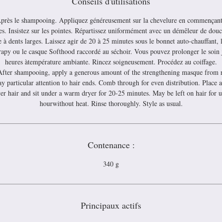
Conseils d'utilisations
près le shampooing. Appliquez généreusement sur la chevelure en commençant
es. Insistez sur les pointes. Répartissez uniformément avec un démêleur de dou
 à dents larges. Laissez agir de 20 à 25 minutes sous le bonnet auto-chauffant, 
apy ou le casque Softhood raccordé au séchoir. Vous pouvez prolonger le soin 
heures àtempérature ambiante. Rincez soigneusement. Procédez au coiffage.
After shampooing, apply a generous amount of the strengthening masque from r
y particular attention to hair ends. Comb through for even distribution. Place a
er hair and sit under a warm dryer for 20-25 minutes. May be left on hair for u
hourwithout heat. Rinse thoroughly. Style as usual.
Contenance :
340 g
Principaux actifs