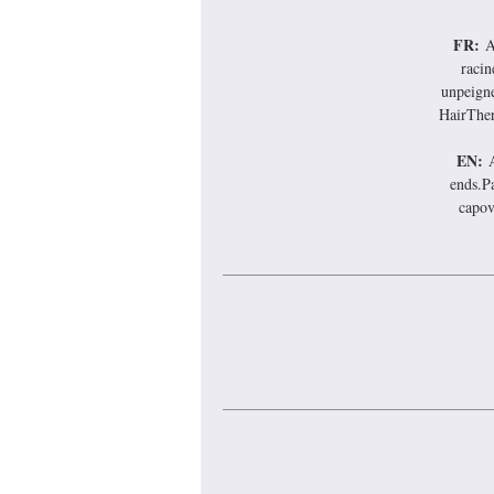
FR:
A
racin
unpeigne
HairTher
EN:
ends.Pa
capov