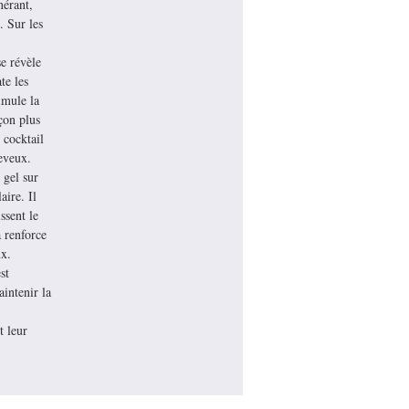
nérant,
. Sur les
e révèle
te les
imule la
çon plus
 cocktail
heveux.
 gel sur
aire. Il
ssent le
 renforce
ux.
st
intenir la
t leur