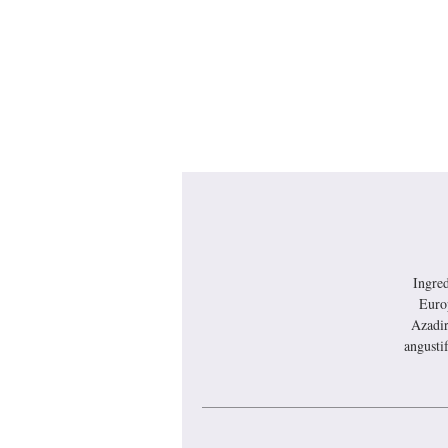
Ingred
Euro
Azadir
angusti