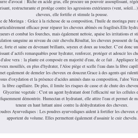
urre d'avocat : Riche en acide gras, elle procure un pouvoir assouplissant, régé
risant, restructurante et protège contre les agressions extérieures (vent, soleil...)
cheveux, elle fortifie et stimule la pousse.
e de Moringa : Grâce à la richesse de sa composition, l'huile de moringa pure s
articulièrement efficace pour réparer les cheveux abîmés ou fragilisés.Elle hydra
ueurs et combat les fourches, mais également nettoie, apaise les irritations et st
ulation sanguine au niveau du cuir chevelu.Résultat, les cheveux poussent de fa
e, forte et saine en devenant brillants, soyeux et doux au toucher. C’est donc un
issant d’actifs remarquables pour hydrater, renforcer, protéger et adoucir les c
 d'aloe vera : la plante est composée en majorité d'eau, de ce fait . Appliquez le
veux mouillés, en plus d'hydrater, l'Aloe piège et scelle l'eau dans la fibre capill
met egalement de demeler les cheveux en douceur.Grace à des agents qui ralenti
ssus d'oxydation et la présence d'acides aminés dans sa composition, l'aloe Vera
la fibre capillaire. De plus, il limite les risques de casse et de chute des cheve
Glycerine vegetale : C'est un agent hydratant dont l'efficacité sur les cellules e
ifiquemment démontrée. Humectan et hydratant, elle attire l'eau et permet de ma
teneur en haut luttant ainsi contre la déshydratation des cheveux.
oudres Ayurvediques : Les poudres ayurvediques aident à fortifier les cheveux e
apportent du volume. Elles permettent également d'assainir le cuir chevelu.