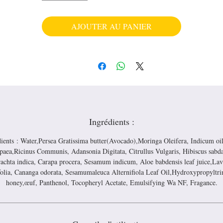
brillance.
AJOUTER AU PANIER
Ingrédients :
ients : Water,Persea Gratissima butter(Avocado),Moringa Oleifera, Indicum oi
paea,Ricinus Communis, Adansonia Digitata, Citrullus Vulgaris, Hibiscus sabdar
achta indica, Carapa procera, Sesamum indicum, Aloe babdensis leaf juice,La
folia, Cananga odorata, Sesamumaleuca Alternifiola Leaf Oil,Hydroxypropylt
honey,œuf, Panthenol, Tocopheryl Acetate, Emulsifying Wa NF, Fragance.