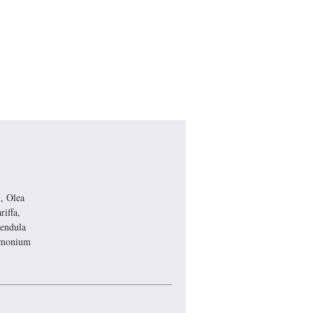
l, Olea
iffa,
vendula
rimonium