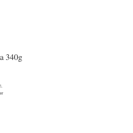
ga 340g
, 
r 
 
 