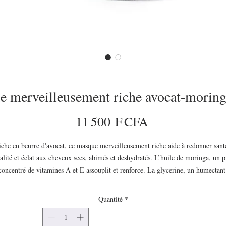
 merveilleusement riche avocat-morin
Prix
11 500 F CFA
che en beurre d'avocat, ce masque merveilleusement riche aide à redonner santé
talité et éclat aux cheveux secs, abimés et deshydratés. L’huile de moringa, un pu
concentré de vitamines A et E assouplit et renforce. La glycerine, un humectant 
100% naturel aide à intensifier et  maintenir  l’hydratation. L’association des 
ingrédients puisés dans la nature forment un masque de traitement en profondeur
Quantité
*
arfait pour transformer les cheveux secs et rebels, en cheveux hydratés en pleine
santé. Les cheveux secs, ternes et abimés, agressés retrouvent élasticité, force et 