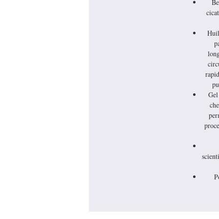
Be
cicat
Huil
p
long
circ
rapid
pu
Gel
che
per
proce
scient
P