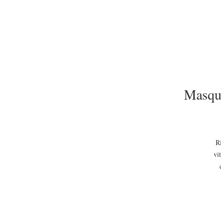
Masque
Ri
vi
p