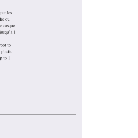
par les
che ou
le casque
jusqu’à 1
oot to
 plastic
p to 1