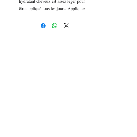
hydratant cheveux est assez léger pour
être appliqué tous les jours. Appliquez
une noisette de produit matin et soir
pour hydrater vos cheveux tous les
jours. N’oubliez pas de sceller
l’hydratation en mettant une couche
d’huile après l’application du lait
hydratant.Vous pouvez également
ajouter deux cuillères à soupe de lait
hydratant dans votre vaporisateur pour
faciliter le coiffage de vos cheveux.
Ingrédients :
Indicum Oil, huile de
touloucouna, Olea Europaea, huile de
pépins de raisins, Cananga Odorata
Flower Oil, Citrus Grandis,,
MelWater, poudres ayurvédiques,
Butyrospermum Parkii(karité),
Ricinus Communis,Adansonia
Digitata, huile d’hibiscus, Citrullus