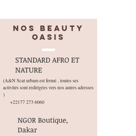
JOJOBA)ADANSONIADIGITATAPHEN
OXYETHANOLD'ETHYLEHEXYLE
GLYCERINEORGANIC CENTELLA
Nos BEAUTY
ASIATICA (GOTU KOLA
EXTRAIT)ORGANIQUE EQUISETUM
OASIS
ARVENSE (PRELE
EXTRAIT)ORGANIQUE
PELAGONIUM GRAVALEOUS
STANDARD AFRO ET
(GERANIUM EXTRAIT) ORGANIQUE
NATURE
TARAXACUM (1000% D'ORIGINE
NATURELLE/72%
(
A&N Scat urbam est fermé , toutes ses
ORGANIQUE/30%VITAMINE C)
activités sont redirigées vers nos autres adresses
VITAMINE CVITAMINE AACIDE
)
HYALURONIQUE
+22177 273 6060
Contenance 30ml
NGOR Boutique,
Dakar