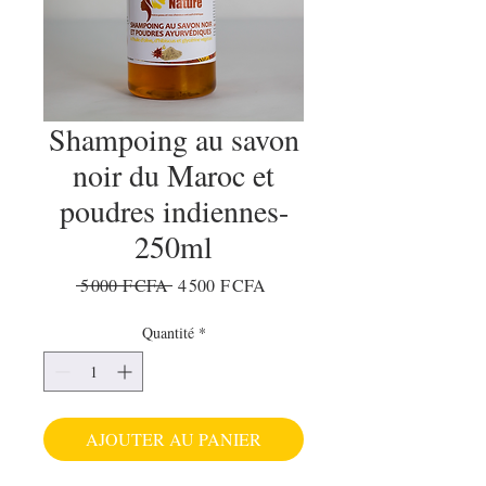
Shampoing au savon
noir du Maroc et
poudres indiennes-
250ml
Prix original
Prix promotionnel
 5 000 F CFA 
4 500 F CFA
Quantité
*
AJOUTER AU PANIER