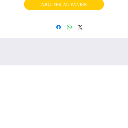
AJOUTER AU PANIER
prendre soin de votre bout de chou😍.
e premier arrivé est le smoothie hydratant à l'huile d'amande douce et gel d'al
vera. Ce smoothie est léger et trés efficace. Il Adoucit, facilite le démêlage et l
coiffage, tout en laissant une odeur agreable sur les cheveux.