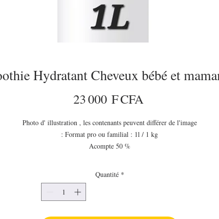
othie Hydratant Cheveux bébé et mama
Prix
23 000 F CFA
Photo d' illustration , les contenants peuvent différer de l'image
: Format pro ou familial : 1l / 1 kg
Acompte 50 %
Délais moyen de livraison 15 jours
antité minimale à commander 3 litres ( 1 seul produit x 3 l ou plusieurs produ
Quantité
*
avec un total de 3 l )
🎉la gamme Afro & Nature Baby🌟🌟
Vous nous l'avez réclamé, nous vous présentons la gamme enfant de la marque.
Utilisable à partir de 1 mois, cette gamme offre tous les produits necessaires pou