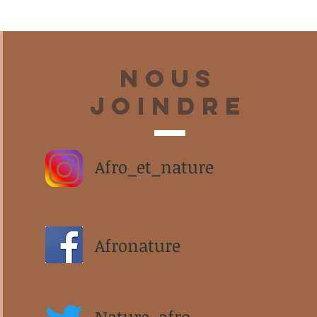
Nous
joindre
Afro_et_nature
Afronature
Nature_afro