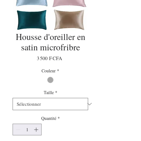
Housse d'oreiller en
satin microfribre
Prix
3 500 F CFA
Couleur
*
Taille
*
Quantité
*