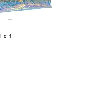
l x 4
romotionnel