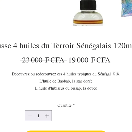
sse 4 huiles du Terroir Sénégalais 120m
Prix original
Prix p
 23 000 F CFA 
19 000 F CFA
Découvrez ou redecouvrez ces 4 huiles typiques du Sénégal 🇸🇳
L'huile de Baobab, la star dorée
L'huile d'hibiscus ou bissap, la douce
L'huile de pastèque, la rareté légère
L'huile de Touloucouna , la mystique
Quantité
*
Elles conviennent toutes à la peau et aux cheveux
Elles sont adaptées aux adultes comme aux enfants et nouveaux nés