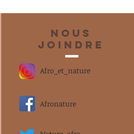
Nous
joindre
Afro_et_nature
Afronature
Nature_afro