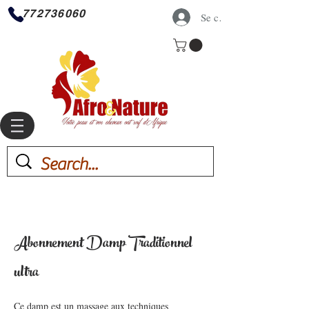
772736060
Se connecter
Abonnement Damp Traditionnel
ultra
Ce damp est un massage aux techniques