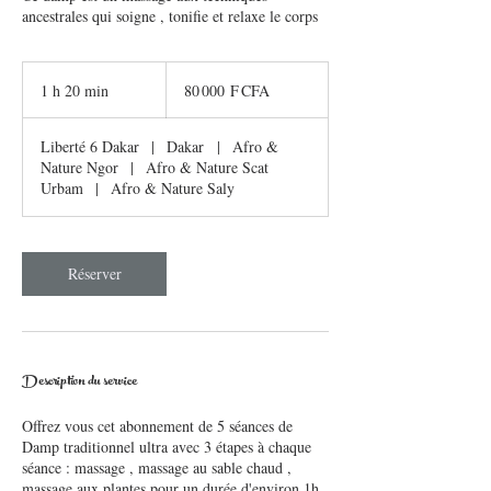
ancestrales qui soigne , tonifie et relaxe le corps
80 000
francs
1 h 20 min
1
80 000 F CFA
CFA
(BCEAO)
2
0
Liberté 6 Dakar
|
Dakar
|
Afro &
m
Nature Ngor
|
Afro & Nature Scat
i
Urbam
|
Afro & Nature Saly
n
Réserver
Description du service
Offrez vous cet abonnement de 5 séances de
Damp traditionnel ultra avec 3 étapes à chaque
séance : massage , massage au sable chaud ,
massage aux plantes pour un durée d'environ 1h