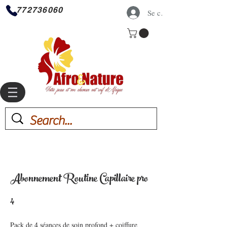
772736060
Se connecter
Abonnement Routine Capillaire pro
4
Pack de 4 séances de soin profond + coiffure