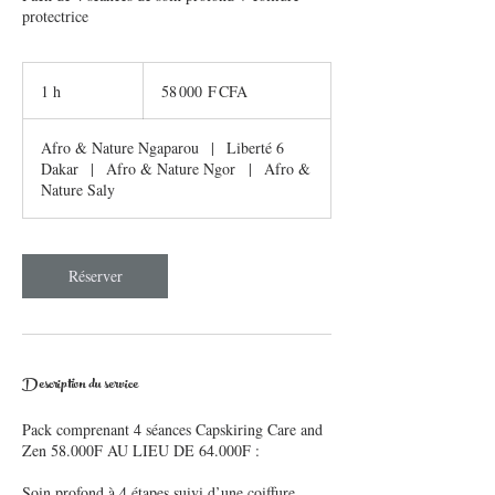
protectrice
58 000
francs
1 h
1
58 000 F CFA
CFA
(BCEAO)
Afro & Nature Ngaparou
|
Liberté 6
Dakar
|
Afro & Nature Ngor
|
Afro &
Nature Saly
Réserver
Description du service
Pack comprenant 4 séances Capskiring Care and
Zen 58.000F AU LIEU DE 64.000F :
Soin profond à 4 étapes suivi d’une coiffure