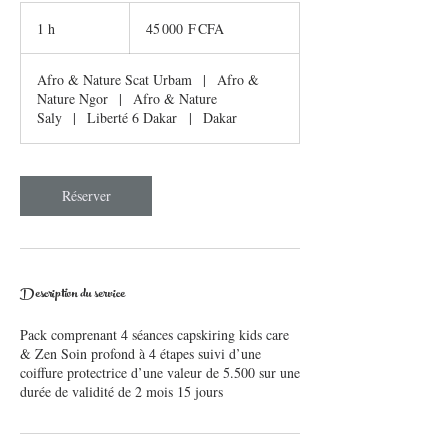
45 000
francs
1 h
1
45 000 F CFA
CFA
(BCEAO)
Afro & Nature Scat Urbam
|
Afro &
Nature Ngor
|
Afro & Nature
Saly
|
Liberté 6 Dakar
|
Dakar
Réserver
Description du service
Pack comprenant 4 séances capskiring kids care
& Zen Soin profond à 4 étapes suivi d’une
coiffure protectrice d’une valeur de 5.500 sur une
durée de validité de 2 mois 15 jours