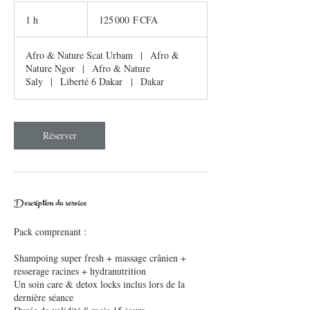
125 000
francs
1 h
1
125 000 F CFA
CFA
(BCEAO)
Afro & Nature Scat Urbam
|
Afro &
Nature Ngor
|
Afro & Nature
Saly
|
Liberté 6 Dakar
|
Dakar
Réserver
Description du service
Pack comprenant :
Shampoing super fresh + massage crânien +
resserage racines + hydranutrition
Un soin care & detox locks inclus lors de la
dernière séance