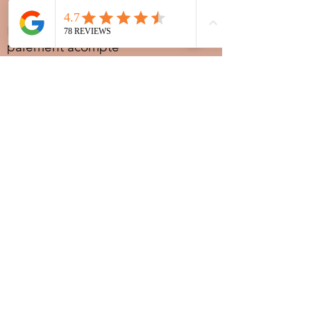
Prestations sur rdv avec
paiement acompte
Ouvert les jours fériés
Nocturnes spéciales Korité et
Tabaski: 09h30 au dernier
rendez-vous
Nous
joindre