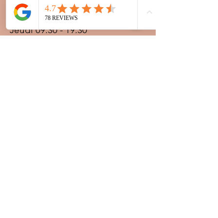
Mercredi 09:30 - 19:30
Jeudi 09:30 - 19:30
Vendredi 09:30 - 20:00
Samedi 09:30 - 19:30
Dimanche 09:30 - 19:30
Prestations sur rdv avec
paiement acompte
Ouvert les jours fériés
Nocturnes spéciales Korité et
Tabaski: 09h30 au dernier