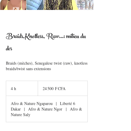
Braids,Knotless, Raw...: milieu du
dos
Braids (mèches), Senegalese twist (raw), knotless
braids/twist sans extensions
24 500
francs
4 h
4
24 500 F CFA
CFA
(BCEAO)
h
Afro & Nature Ngaparou
|
Liberté 6
Dakar
|
Afro & Nature Ngor
|
Afro &
Nature Saly