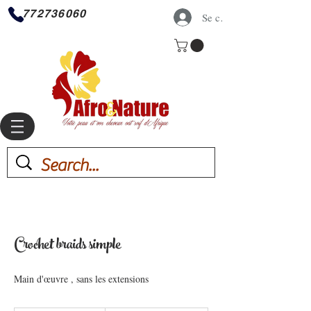
772736060
Se connecter
Crochet braids simple
Main d'œuvre , sans les extensions