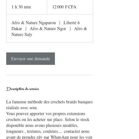
12 000
francs
1 h 30 min
1
12 000 F CFA
CFA
(BCEAO)
3
0
Afro & Nature Ngaparou
|
Liberté 6
m
Dakar
|
Afro & Nature Ngor
|
Afro &
i
Nature Saly
n
Envoyer une demande
Description du service
La fameuse méthode des crochets braids basiques
réalisée avec soin.
Vous pouvez apporter vos propres extensions
crochets ou les acheter sur place. Selon le stock
disponible nous avons plusieurs modèles,
longueurs , textures, couleurs.... contactez nous
avant de prendre rdv par WhatsApp pour les voir