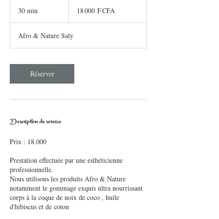
18 000
francs
30 min
3
18 000 F CFA
CFA
(BCEAO)
0
m
Afro & Nature Saly
i
n
Réserver
Description du service
Prix : 18.000
Prestation effectuée par une esthéticienne
professionnelle.
Nous utilisons les produits Afro & Nature
notamment le gommage exquis ultra nourrissant
corps à la coque de noix de coco , huile