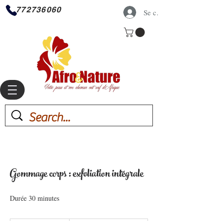
772736060
Se connecter
Gommage corps : exfoliation intégrale
Durée 30 minutes