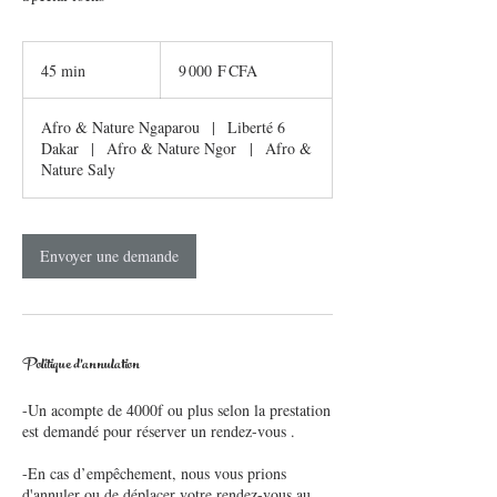
9 000
francs
45 min
4
9 000 F CFA
CFA
(BCEAO)
5
m
Afro & Nature Ngaparou
|
Liberté 6
i
Dakar
|
Afro & Nature Ngor
|
Afro &
n
Nature Saly
Envoyer une demande
Politique d'annulation
-Un acompte de 4000f ou plus selon la prestation
est demandé pour réserver un rendez-vous .
-En cas d’empêchement, nous vous prions
d'annuler ou de déplacer votre rendez-vous au