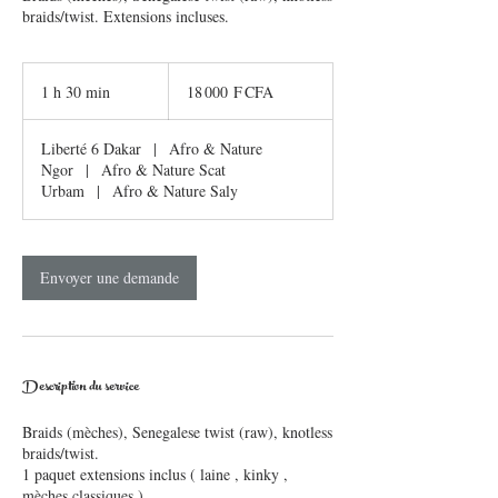
18 000
francs
1 h 30 min
1
18 000 F CFA
CFA
(BCEAO)
3
0
Liberté 6 Dakar
|
Afro & Nature
m
Ngor
|
Afro & Nature Scat
i
Urbam
|
Afro & Nature Saly
n
Envoyer une demande
Description du service
Braids (mèches), Senegalese twist (raw), knotless
braids/twist.
1 paquet extensions inclus ( laine , kinky ,
mèches classiques )