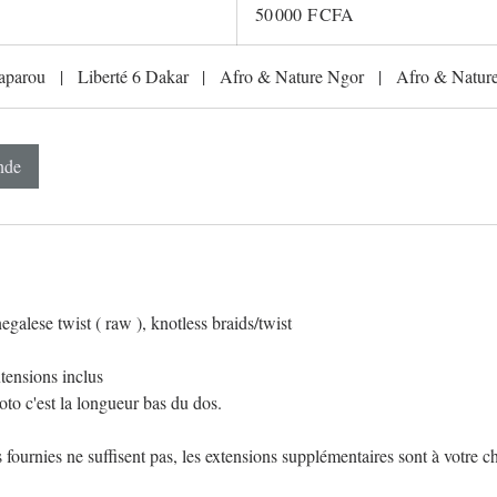
francs
50 000 F CFA
CFA
(BCEAO)
aparou
|
Liberté 6 Dakar
|
Afro & Nature Ngor
|
Afro & Nature
nde
galese twist ( raw ), knotless braids/twist
xtensions inclus
oto c'est la longueur bas du dos.
 fournies ne suffisent pas, les extensions supplémentaires sont à votre c