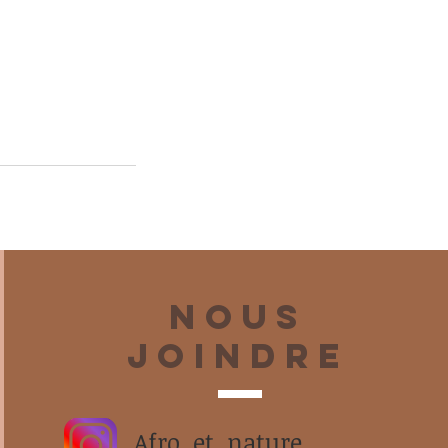
Nous
joindre
Afro_et_nature