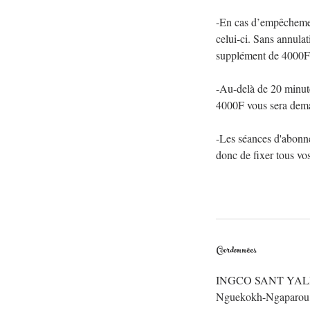
-En cas d’empêchement
celui-ci. Sans annula
supplément de 4000F
-Au-delà de 20 minute
4000F vous sera dem
-Les séances d'abonn
donc de fixer tous vo
Coordonnées
INGCO SANT YALL
Nguekokh-Ngaparou,