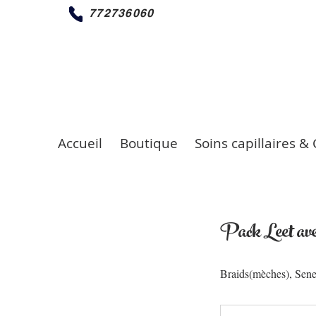
772736060
Accueil
Boutique
Soins capillaires & 
️Pack Leet ave
Braids(mèches), Seneg