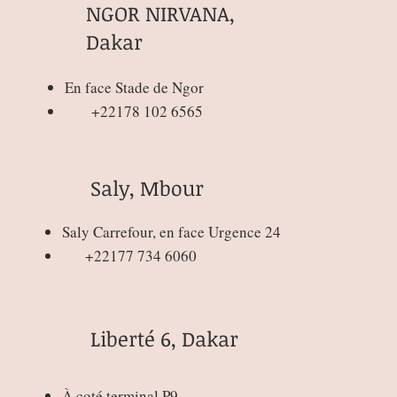
NGOR NIRVANA,
Dakar
En face Stade de Ngor
+22178 102 6565
Saly, Mbour
Saly Carrefour, en face Urgence 24
+22177 734 6060
Liberté 6, Dakar
À coté terminal P9