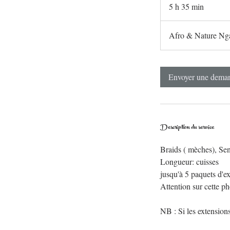
5 h 35 min
5
h
3
Afro & Nature Ng
5
m
i
Envoyer une dema
n
Description du service
Braids ( mèches), Sene
Longueur: cuisses
jusqu'à 5 paquets d'e
Attention sur cette ph
NB : Si les extensions