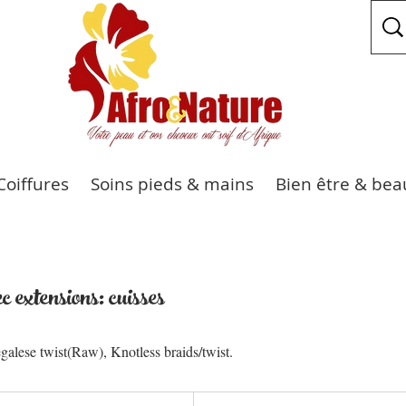
Coiffures
Soins pieds & mains
Bien être & bea
c extensions: cuisses
alese twist(Raw), Knotless braids/twist.
50 000