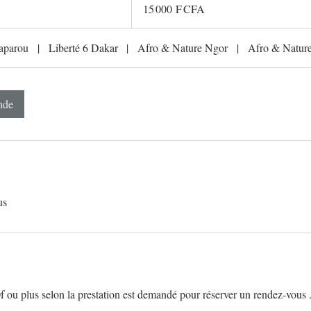
francs
15 000 F CFA
CFA
(BCEAO)
aparou
|
Liberté 6 Dakar
|
Afro & Nature Ngor
|
Afro & Nature
nde
us
ou plus selon la prestation est demandé pour réserver un rendez-vous 