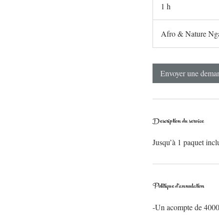
1 h
1
Afro & Nature Ng
Envoyer une dema
Description du service
Jusqu’à 1 paquet incl
Politique d'annulation
-Un acompte de 4000f 