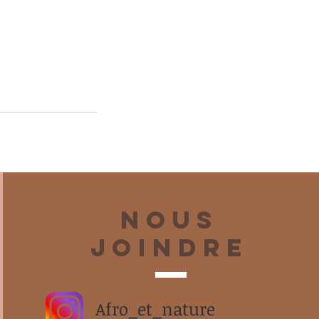
Nous
joindre
Afro_et_nature