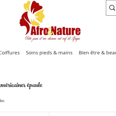
Coiffures
Soins pieds & mains
Bien être & bea
méricaines épaule
15 000