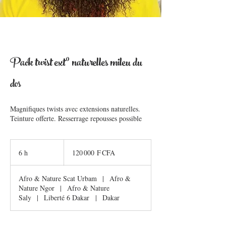
Pack twist ext° naturelles mileu du
dos
Magnifiques twists avec extensions naturelles.
Teinture offerte. Resserrage repousses possible
120 000
francs
6 h
6
120 000 F CFA
CFA
(BCEAO)
h
Afro & Nature Scat Urbam
|
Afro &
Nature Ngor
|
Afro & Nature
Saly
|
Liberté 6 Dakar
|
Dakar