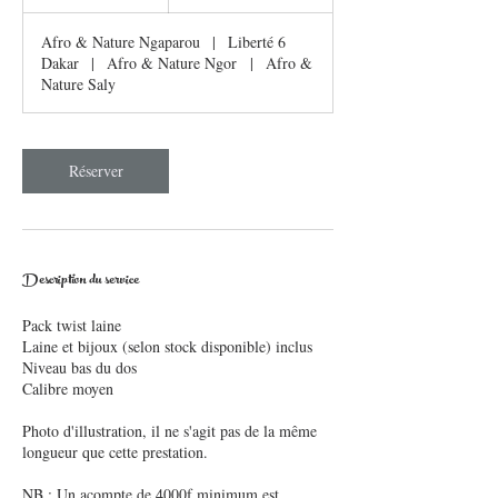
h
3
Afro & Nature Ngaparou
|
Liberté 6
0
Dakar
|
Afro & Nature Ngor
|
Afro &
m
Nature Saly
i
n
Réserver
Description du service
Pack twist laine
Laine et bijoux (selon stock disponible) inclus
Niveau bas du dos
Calibre moyen
Photo d'illustration, il ne s'agit pas de la même
longueur que cette prestation.
NB : Un acompte de 4000f minimum est