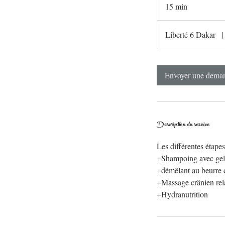
15 min
1
5
m
Liberté 6 Dakar
|
i
n
Envoyer une dema
Description du service
Les différentes étapes
+Shampoing avec gel l
+démêlant au beurre de
+Massage crânien rel
+Hydranutrition