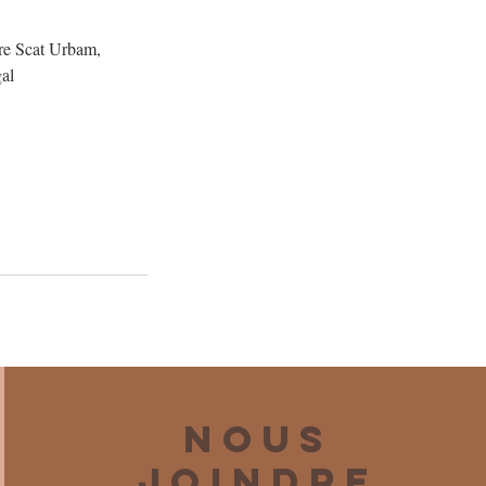
re Scat Urbam,
al
Nous
joindre