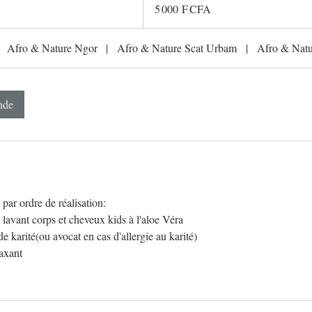
francs
5 000 F CFA
CFA
(BCEAO)
Afro & Nature Ngor
|
Afro & Nature Scat Urbam
|
Afro & Natu
nde
 par ordre de réalisation:
avant corps et cheveux kids à l'aloe Véra
 karité(ou avocat en cas d'allergie au karité)
axant