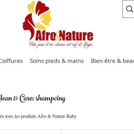
Coiffures
Soins pieds & mains
Bien être & bea
ean & Care: shampoing
sés avec les produits Afro & Nature Baby
5 000