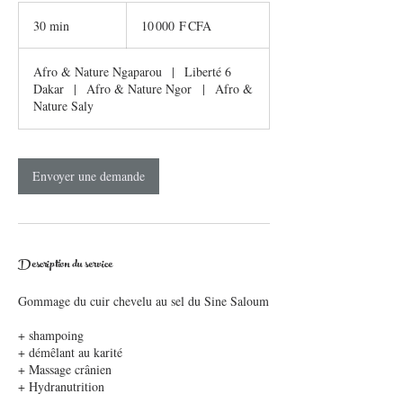
10 000
francs
30 min
3
10 000 F CFA
CFA
(BCEAO)
0
m
Afro & Nature Ngaparou
|
Liberté 6
i
Dakar
|
Afro & Nature Ngor
|
Afro &
n
Nature Saly
Envoyer une demande
Description du service
Gommage du cuir chevelu au sel du Sine Saloum
+ shampoing
+ démêlant au karité
+ Massage crânien
+ Hydranutrition