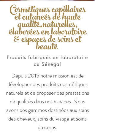
Cosmétiques capillaires
et cutaneés de haute
qualité,naturelles,
élaborées en laboratoire
& espaces de soins et
beauté
Produits fabriqués en laboratoire
au Sénégal
Depuis 2015 notre mission est de
développer des produits cosmétiques
naturels et de proposer des prestations
de qualités dans nos espaces. Nous
avons des gammes destinées aux soins
des cheveux, soins du visage et soins
du corps.