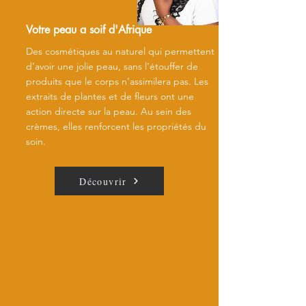
Votre peau a soif d'Afrique
Des cosmétiques au naturel qui permettent
d’avoir une jolie peau, sans l’étouffer de
produits que le corps n’assimilera pas. Les
extraits de plantes et de fleurs ont une
action directe sur la peau. Au sein des
crèmes, elles renforcent les propriétés du
soin.
Découvrir