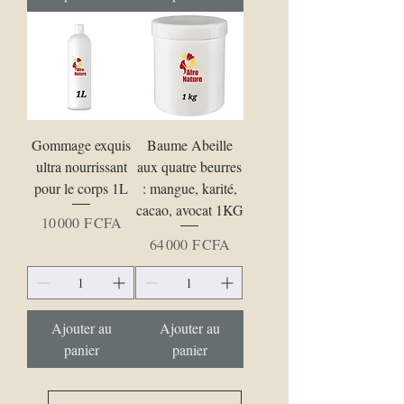
Gommage exquis
Baume Abeille
ultra nourrissant
aux quatre beurres
pour le corps 1L
: mangue, karité,
cacao, avocat 1KG
Prix
10 000 F CFA
Prix
64 000 F CFA
Ajouter au
Ajouter au
panier
panier