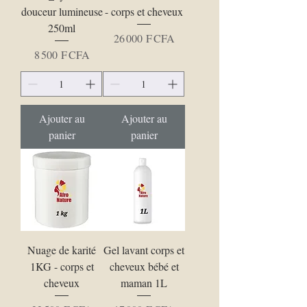
douceur lumineuse
- corps et cheveux
250ml
Prix
26 000 F CFA
Prix
8 500 F CFA
Ajouter au
Ajouter au
panier
panier
Nuage de karité
Gel lavant corps et
1KG - corps et
cheveux bébé et
cheveux
maman 1L