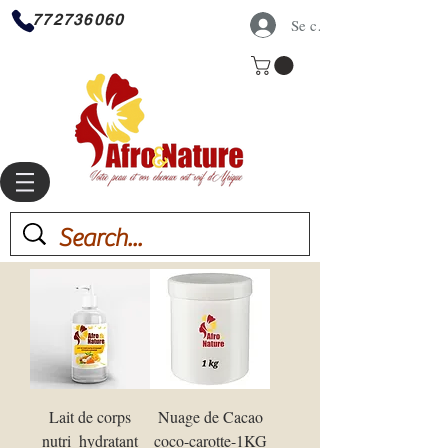
772736060
Se connecter
Lait de corps
Nuage de Cacao
nutri_hydratant
coco-carotte-1KG