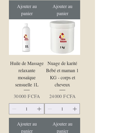
Ajouter au
Ajouter au
panier
panier
Huile de Massage
Nuage de karité
relaxante
Bébé et maman 1
mosaïque
KG - corps et
sensuelle 1L
cheveux
Prix
Prix
30 000 F CFA
24 000 F CFA
Ajouter au
Ajouter au
panier
panier