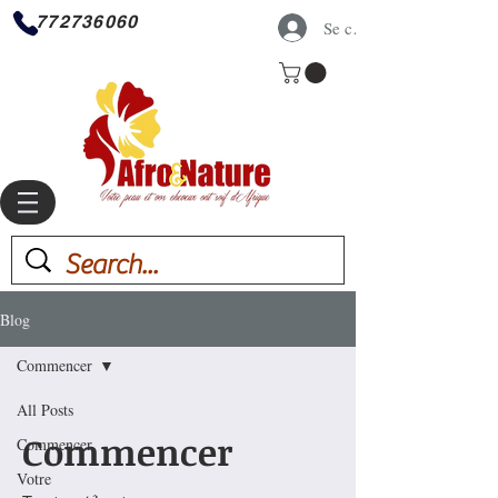
772736060
Se connecter
Blog
Commencer
All Posts
Commencer
Commencer
Votre