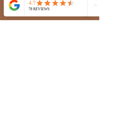
joindre
Afro_et_nature
Afronature
Nature_afro
Contact@afronaturel.com
Nos partenaires
Saint Louis
:
776690637
livraison
uniquement