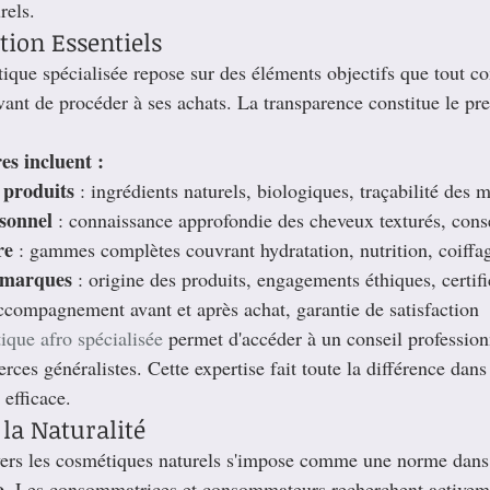
rels.
ction Essentiels
tique spécialisée repose sur des éléments objectifs que tout 
 avant de procéder à ses achats. La transparence constitue le pre
res incluent :
 produits
 : ingrédients naturels, biologiques, traçabilité des 
sonnel
 : connaissance approfondie des cheveux texturés, cons
re
 : gammes complètes couvrant hydratation, nutrition, coiffag
s marques
 : origine des produits, engagements éthiques, certifi
accompagnement avant et après achat, garantie de satisfaction
ique afro spécialisée
 permet d'accéder à un conseil professionn
ces généralistes. Cette expertise fait toute la différence dans
 efficace.
la Naturalité
ers les cosmétiques naturels s'impose comme une norme dans l
o
. Les consommatrices et consommateurs recherchent activem