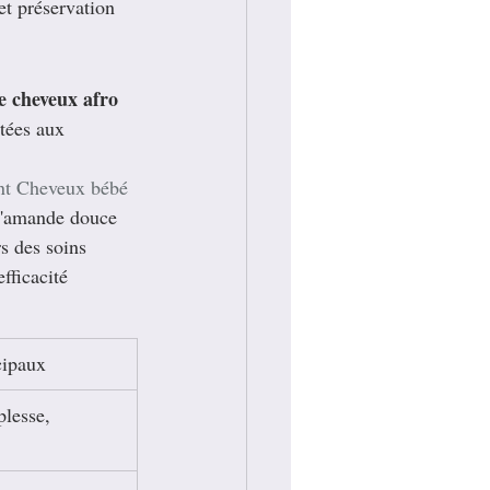
et préservation 
e cheveux afro
tées aux 
nt Cheveux bébé 
 d'amande douce 
rs des soins 
fficacité 
cipaux
lesse, 