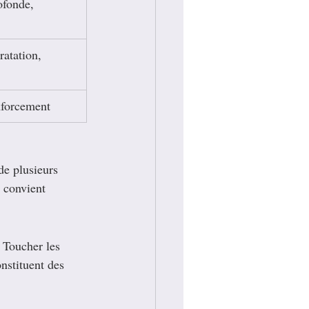
ofonde, 
atation, 
nforcement
de plusieurs 
 convient 
 Toucher les 
onstituent des 