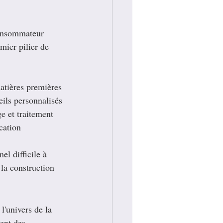
consommateur 
mier pilier de 
matières premières
eils personnalisés
e et traitement
cation
el difficile à 
 la construction 
'univers de la 
ent des 