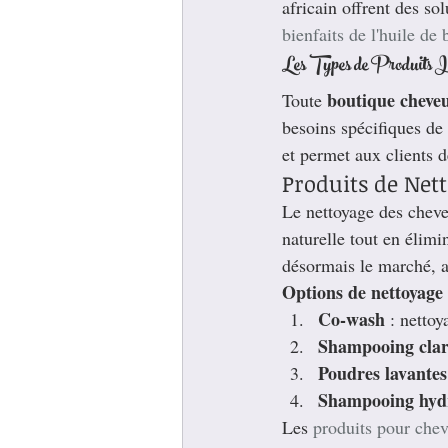
africain offrent des so
bienfaits de l'huile de
Les Types de Produits I
boutique cheve
Toute 
besoins spécifiques de 
et permet aux clients 
Produits de Net
Le nettoyage des cheve
naturelle tout en élim
désormais le marché, a
Options de nettoyag
Co-wash
 : netto
Shampooing clari
Poudres lavantes
Shampooing hyd
Les 
produits pour che