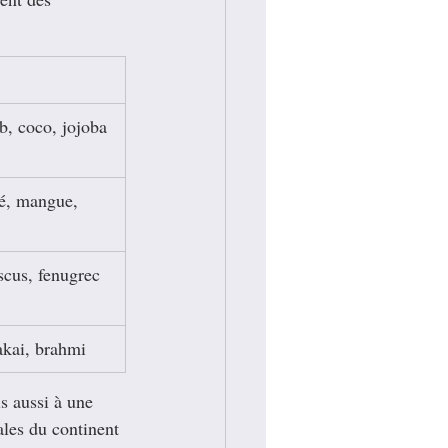
b, coco, jojoba
té, mangue, 
scus, fenugrec
akai, brahmi
s aussi à une 
ales du continent 