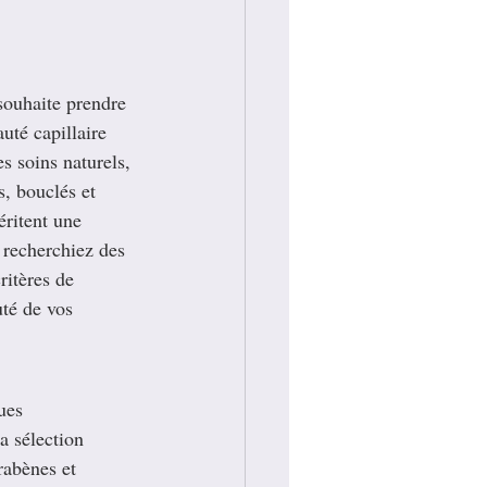
souhaite prendre 
uté capillaire 
s soins naturels, 
, bouclés et 
éritent une 
 recherchiez des 
ritères de 
uté de vos 
ues 
a sélection 
rabènes et 