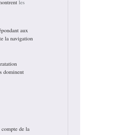
montrent 
les 
épondant aux 
te la navigation 
ratation 
es dominent 
t compte de la 