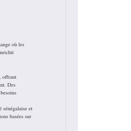
hange où les 
nrichit 
 offrant 
nt. Des 
 besoins 
é sénégalaise et 
ions basées sur 