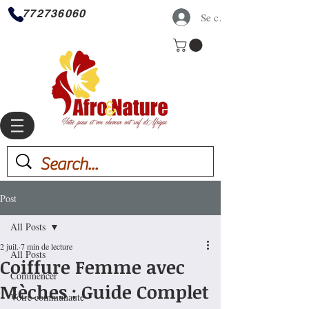
772736060
Se connecter
Post
All Posts
2 juil.
7 min de lecture
All Posts
Coiffure Femme avec
Commencer
Mèches : Guide Complet
Votre communauté