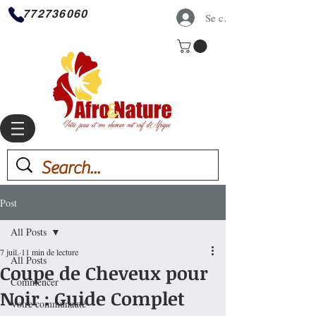
772736060
Se connecter
Post
All Posts
7 juil.
11 min de lecture
All Posts
Coupe de Cheveux pour
Commencer
Noir : Guide Complet
Votre communauté