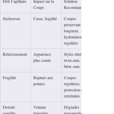
Défi Capillaire
Impact sur la 
Solution 
Coupe
Recommandée
Sécheresse
Casse, fragilité
Coupes 
préservant la 
longueur, 
hydratation 
régulière
Rétrécissement
Apparence 
Styles étirés, 
plus courte
twist-outs, 
blow-outs
Fragilité
Rupture aux 
Coupes 
pointes
régulières, 
protection des 
extrémités
Densité 
Volume 
Dégradés 
variable
irrégulier
personnalisés, 