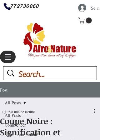
772736060
Se connecter
Post
All Posts
11 juin
8 min de lecture
All Posts
Coupe Noire :
Commencer
Signification et
Votre communauté