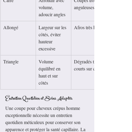
Carré
Arrondir avec 
Coupes trop 
volume, 
anguleuses
adoucir angles
Allongé
Largeur sur les 
Afros très hauts
côtés, éviter 
hauteur 
excessive
Triangle
Volume 
Dégradés trop 
équilibré en 
courts sur côtés
haut et sur 
côtés
Entretien Quotidien et Soins Adaptés
Une coupe pour cheveux crépus homme 
exceptionnelle nécessite un entretien 
quotidien méticuleux pour conserver son 
apparence et protéger la santé capillaire. La 