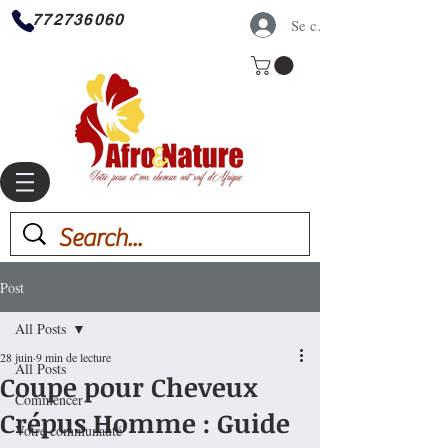
772736060
Se connecter
Post
All Posts
28 juin
9 min de lecture
All Posts
Coupe pour Cheveux
Commencer
Crépus Homme : Guide
Votre communauté