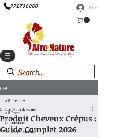
772736060
Se connecter
Post
All Posts
24 juin
10 min de lecture
All Posts
Produit Cheveux Crépus :
Commencer
Guide Complet 2026
Votre communauté