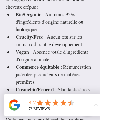
cheveux crépus :
Bio/Organic
 : Au moins 95% 
d'ingrédients d'origine naturelle ou 
biologique
Cruelty-Free
 : Aucun test sur les 
animaux durant le développement
Vegan
 : Absence totale d'ingrédients 
d'origine animale
Commerce équitable
 : Rémunération 
juste des producteurs de matières 
premières
Cosmébio/Ecocert
 : Standards stricts 
de cosmétique naturelle et biologique
Vérifiez l'authenticité de ces labels sur les 
sites officiels des organismes certificateurs. 
Certaines marques utilisent des mentions 
trompeuses sans véritable certification 
indépendante.